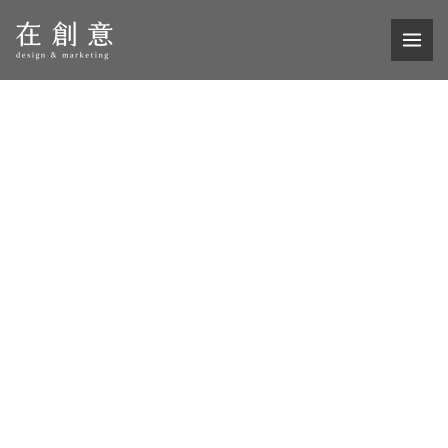
跳
MAI
Youtube-
至
ME
訂
主
閱
要
人
內
數
容
(不
分
區）
quantity