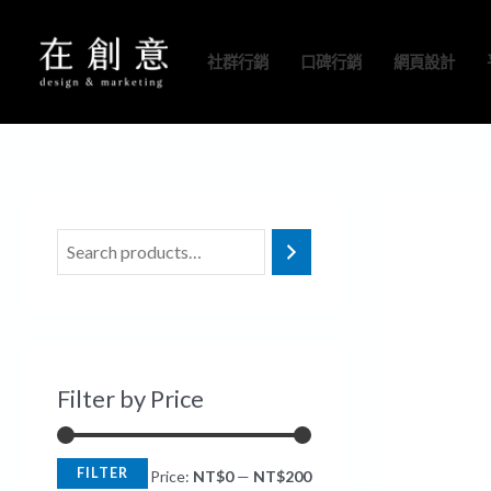
跳
M
M
至
i
a
社群行銷
口碑行銷
網頁設計
主
n
x
要
p
p
內
r
r
容
i
i
c
c
e
e
Filter by Price
FILTER
Price:
NT$0
—
NT$200