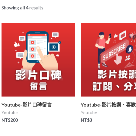
Showing all 4 results
Youtube-影片口碑留言
Youtube-影片按讚、喜
Youtube
Youtube
NT$
200
NT$
3