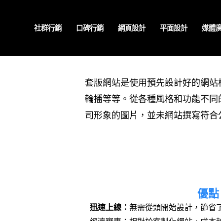
跳
至
社群行銷
口碑行銷
網頁設計
平面設計
媒體
主
要
內
容
套版網站是使用預先設計好的網站
輪播等等。從各種風格和功能不同
司形象的圖片，並未網站撰寫符合
優點
迅速上線：
無需從頭開始設計，節省