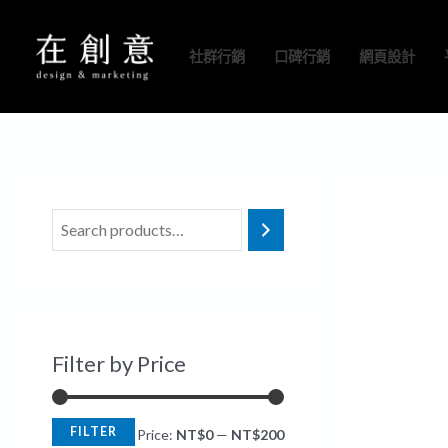
跳
M
M
至
i
a
社群行銷
口碑行銷
網頁設計
主
n
x
要
p
p
內
r
r
容
i
i
c
c
e
e
Filter by Price
FILTER
Price:
NT$0
—
NT$200