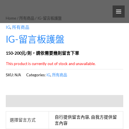
跳
MAI
至
ME
Home
/
所有商品
/ IG-留言板護盤
主
要
IG
,
所有商品
內
IG-留言板護盤
容
150-200元/則，請依需要幾則留言下單
This product is currently out of stock and unavailable.
SKU:
N/A
Categories:
IG
,
所有商品
Additional information
自行提供留言內容, 由我方提供留
選擇留言方式
言內容