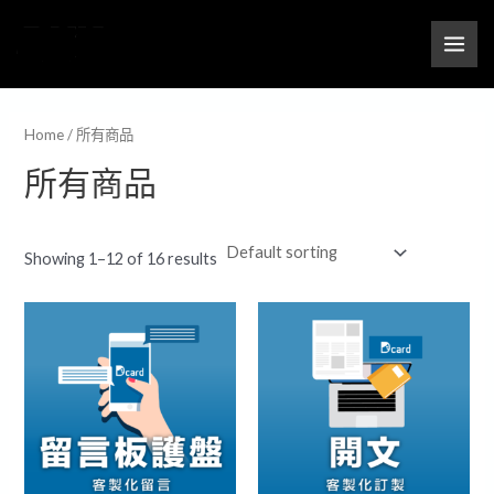
跳
MAI
M
M
至
i
a
ME
主
n
x
要
p
p
內
Home
/ 所有商品
r
r
容
所有商品
i
i
c
c
e
e
Showing 1–12 of 16 results