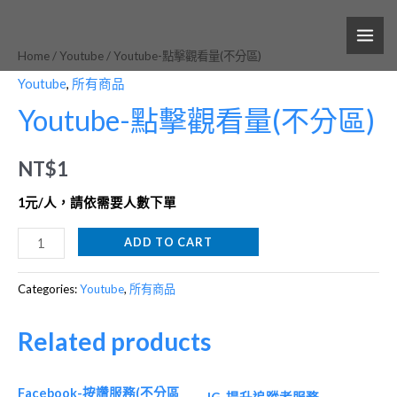
跳
MAI
Youtube-
至
ME
點
Home
/
Youtube
/ Youtube-點擊觀看量(不分區)
主
擊
要
Youtube
,
所有商品
觀
內
Youtube-點擊觀看量(不分區)
看
容
量
NT$
1
(不
分
1元/人，請依需要人數下單
區)
ADD TO CART
quantity
Categories:
Youtube
,
所有商品
Related products
Facebook-按讚服務(不分區