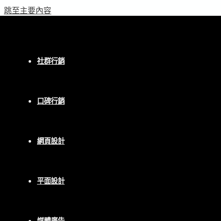
跳至主要內容
Home
/
所有商品
/ Facebook-按讚服務(不
分區帳號)
Facebook
,
所有商品
社群行銷
Facebook-按讚服務(不
分區帳號)
口碑行銷
NT$
2
3元/人，請依需要人數下單
網頁設計
Facebook-按讚服務(不分區帳號) quantity
平面設計
ADD TO
CART
Categories:
Facebook
,
所有商品
媒體廣告