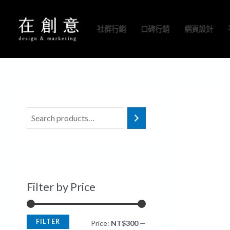
跳
M
M
至
i
a
社群行銷
口碑行銷
網頁設計
主
n
x
要
p
p
內
r
r
容
i
i
c
c
e
e
Filter by Price
FILTER
Price:
NT$300
—