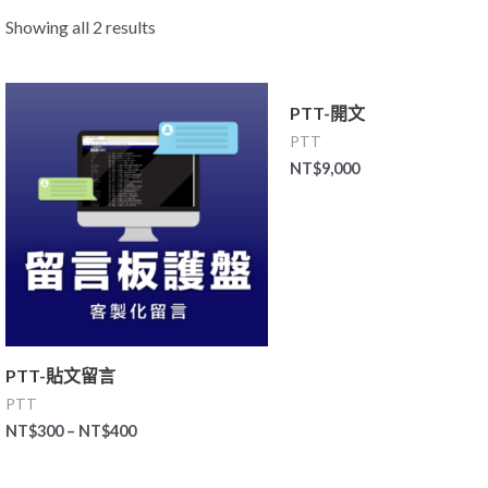
Showing all 2 results
PTT-開文
PTT
NT$
9,000
PTT-貼文留言
PTT
NT$
300
–
NT$
400