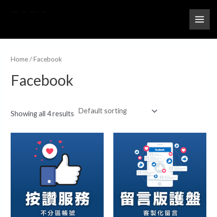
跳
MAI
M
M
至
i
a
ME
主
n
x
要
p
p
內
Home
/ Facebook
r
r
容
Facebook
i
i
c
c
e
e
Showing all 4 results